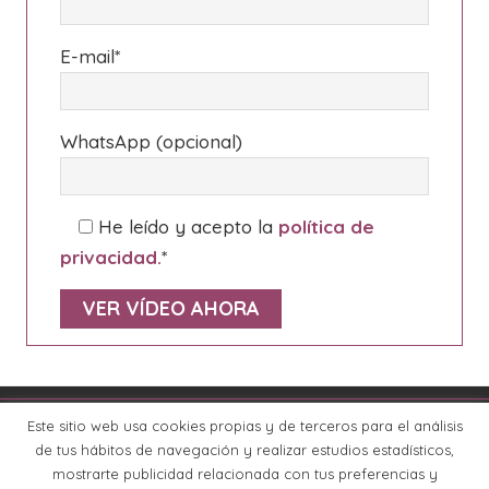
E-mail*
WhatsApp (opcional)
He leído y acepto la
política de
privacidad.
*
Por favor, deja este campo vacío.
Este sitio web usa cookies propias y de terceros para el análisis
© Copyright
Centro de Aprendizaje Sirga
·
Todos los
derechos reservados
de tus hábitos de navegación y realizar estudios estadísticos,
Identidad Visual y Diseño Web por
Olga Molina
mostrarte publicidad relacionada con tus preferencias y