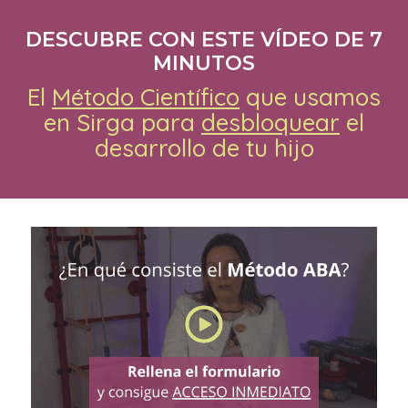
Saltar
Saltar
DESCUBRE CON ESTE VÍDEO DE 7
a
al
MINUTOS
la
contenido
El
Método Científico
que usamos
navegación
principal
en Sirga para
desbloquear
el
principal
desarrollo de tu hijo